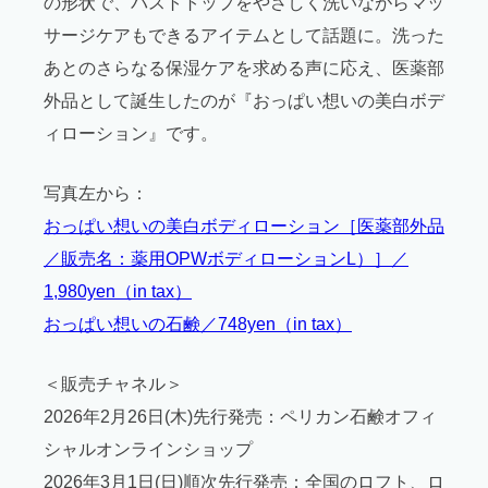
の形状で、バストトップをやさしく洗いながらマッ
サージケアもできるアイテムとして話題に。洗った
あとのさらなる保湿ケアを求める声に応え、医薬部
外品として誕生したのが『おっぱい想いの美白ボデ
ィローション』です。
写真左から：
おっぱい想いの美白ボディローション［医薬部外品
／販売名：薬用OPWボディローションL）］／
1,980yen（in tax）
おっぱい想いの石鹸／748yen（in tax）
＜販売チャネル＞
2026年2月26日(木)先行発売：ペリカン石鹸オフィ
シャルオンラインショップ
2026年3月1日(日)順次先行発売：全国のロフト、ロ